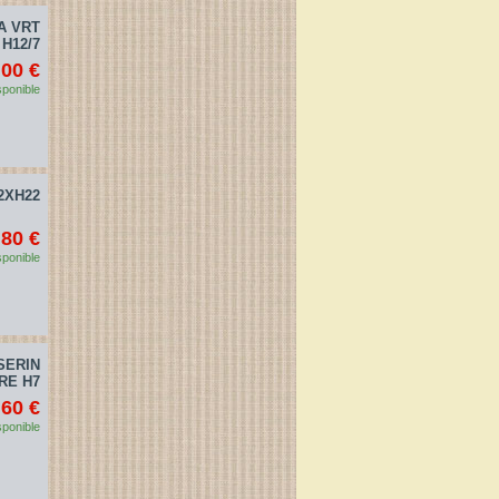
A VRT
H12/7
,00 €
sponible
2XH22
,80 €
sponible
SERIN
RE H7
,60 €
sponible