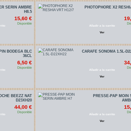
ER SERIN AMBRE
PHOTOPHORE X2 RESHI
H8.5
15,60 €
19
Disponible
Di
rito
Añadir a la carrito
Ver
PIN BODEGA BLC
CARAFE SONOMA 1.5L-D2
36CL
6,50 €
34
Disponible
Di
rito
Añadir a la carrito
Ver
OCHE BEEZZ NAT
PRESSE-PAP MOIN 
D23XH20
AMB
44,00 €
15
Disponible
Di
rito
Añadir a la carrito
Ver