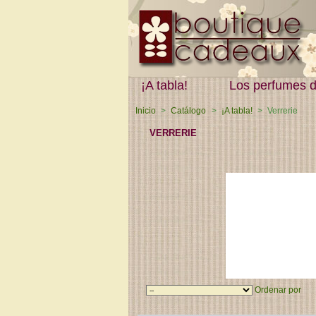
¡A tabla!
Los perfumes de
Inicio
>
Catálogo
>
¡A tabla!
>
Verrerie
VERRERIE
hay 37 productos
Ordenar por