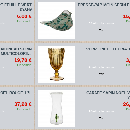
E FEUILLE VERT
PRESSE-PAP MOIN SERIN 
D9XH9
6,00 €
15
Disponible
Di
rito
Añadir a la carrito
Ver
 MOINEAU SERIN
VERRE PIED FLEURIA 
MULTICOLORE...
19,70 €
3
Disponible
Di
rito
Añadir a la carrito
Ver
NOEL ROUGE 1.7L
CARAFE SAPIN NOEL V
V
37,20 €
26
Disponible
Di
rito
Añadir a la carrito
Ver