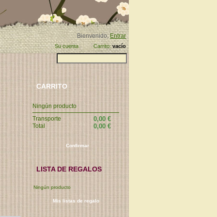
Bienvenido,
Entrar
Su cuenta
Carrito:
vacío
CARRITO
Ningún producto
Transporte
0,00 €
Total
0,00 €
Confirmar
LISTA DE REGALOS
Ningún producto
Mis listas de regalo