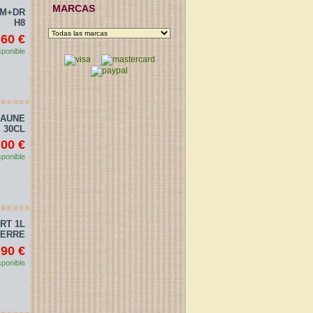
MARCAS
EM+DR
H8
,60 €
sponible
JAUNE
30CL
,00 €
sponible
RT 1L
ERRE
,90 €
sponible