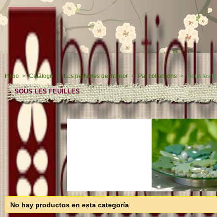
Inicio
>
Catálogo
>
Los perfumes de interior
>
Par collections
>
Sous les fe
SOUS LES FEUILLES
no hay productos en esta categoría.
No hay productos en esta categoría