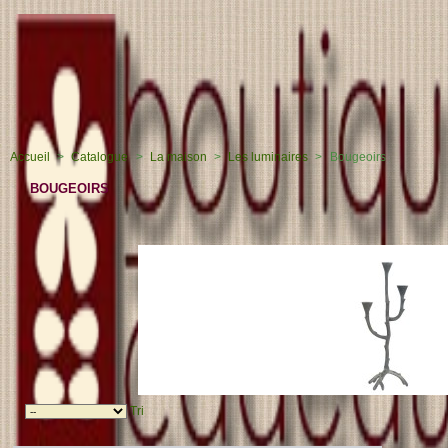
Accueil
>
Catalogue
>
La maison
>
Les luminaires
>
Bougeoirs
BOUGEOIRS
il y a 1 produit.
Tri