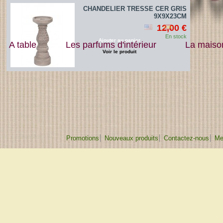
CHANDELIER TRESSE CER GRIS
9X9X23CM
12,00 €
En stock
Ajouter au panier
A table
Les parfums d'intérieur
La maiso
Voir le produit
Promotions
Nouveaux produits
Contactez-nous
Me